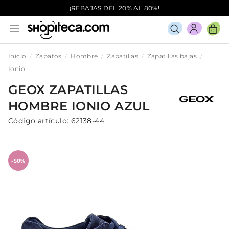
¡REBAJAS DEL 20% AL 80%!
0
Inicio
Zapatos
Hombre
Zapatillas
Zapatillas bajas
Ionio
GEOX
ZAPATILLAS
HOMBRE
IONIO
AZUL
Código artículo:
62138-44
-50%