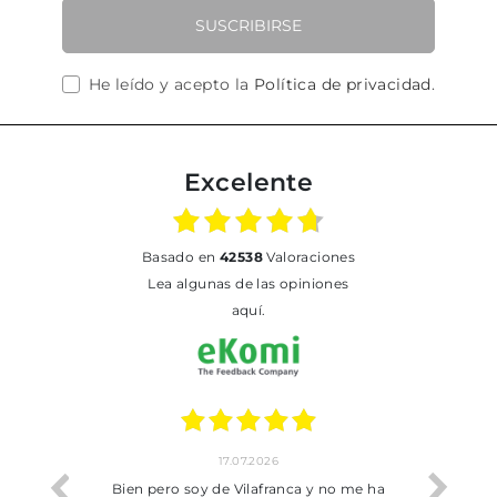
SUSCRIBIRSE
He leído y acepto la
Política de privacidad
.
Excelente
basado en
42538
Valoraciones
Lea algunas de las opiniones
aquí.
17.07.2026
he trobat
Bien pero soy de Vilafranca y no me ha