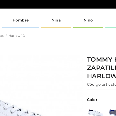
Hombre
Niña
Niño
jas
Harlow 1D
TOMMY 
ZAPATI
HARLOW
Código artículo
Color