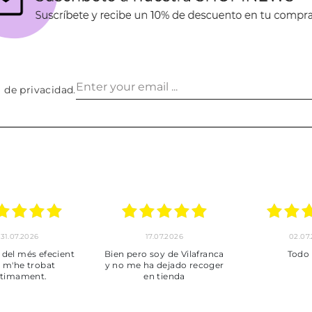
a de privacidad
.
30.06.2026
24.06.2026
Tot perfecte
***
Pedi
en
puntual
muy b