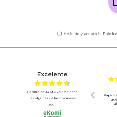
He leído y acepto la
Polític
Excelente
02.07.2026
01.07.2026
basado en
42538
Valoraciones
Todo bien
BUENA
Lea algunas de las opiniones
aquí.