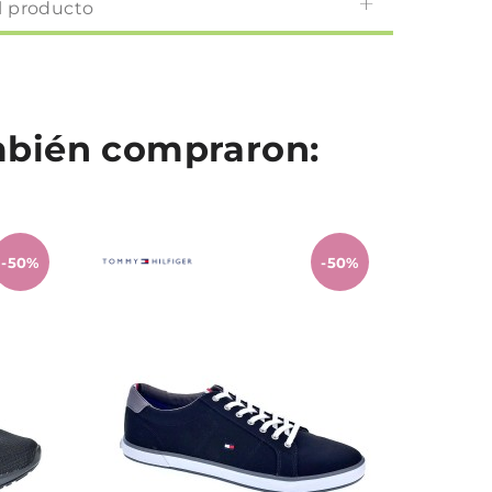
l producto
ambién compraron:
-50%
-50%