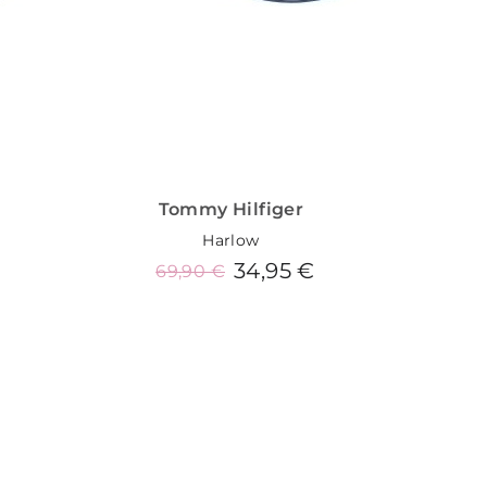
Tommy Hilfiger
Harlow
34,95 €
69,90 €
6
Añadir al carrito