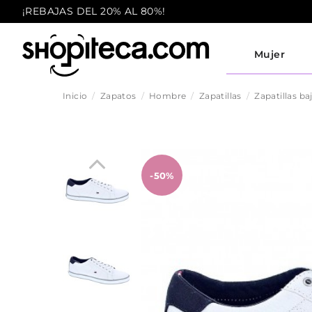
¡REBAJAS DEL 20% AL 80%!
Mujer
Inicio
Zapatos
Hombre
Zapatillas
Zapatillas ba
-50%