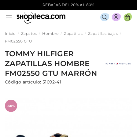
¡REBAJAS DEL 20% AL 80%!
0
Inicio
Zapatos
Hombre
Zapatillas
Zapatillas bajas
FM02550 GTU
TOMMY HILFIGER
ZAPATILLAS
HOMBRE
FM02550 GTU
MARRÓN
Código artículo:
51092-41
-50%