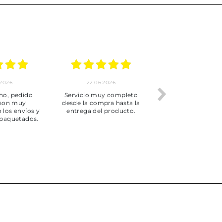
.2026
22.06.2026
20.06.2026
ho, pedido
Servicio muy completo
Envío rápid
 son muy
desde la compra hasta la
 los envíos y
entrega del producto.
paquetados.