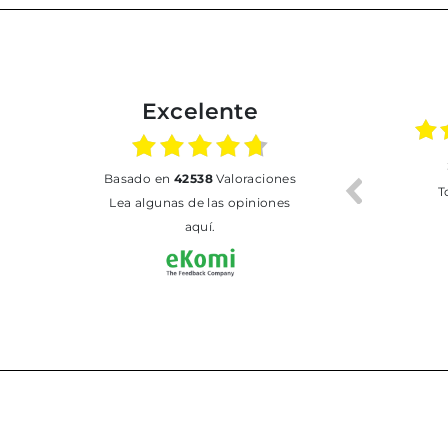
Excelente
02.07.2026
01.07.2026
basado en
42538
Valoraciones
Todo bien
BUENA
T
Lea algunas de las opiniones
aquí.