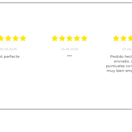
30.06.2026
24.06.2026
23.06
ot perfecte
***
Pedido hec
enviado,
puntuales con
muy bien em