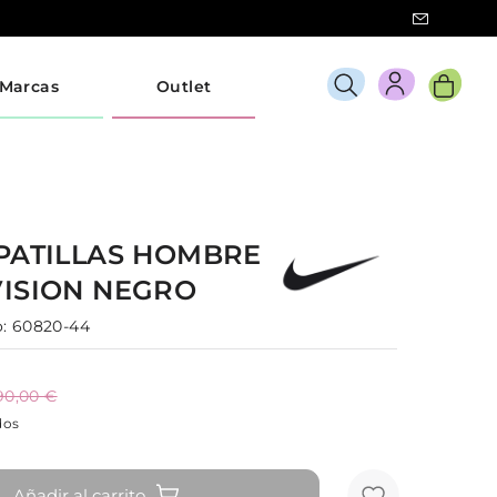
Marcas
Outlet
PATILLAS
HOMBRE
VISION
NEGRO
:
60820-44
90,00 €
dos
Añadir al carrito