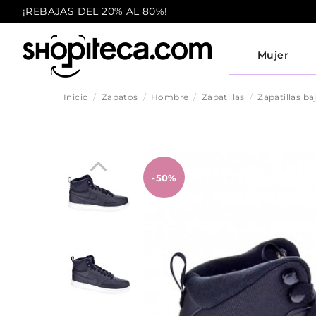
¡REBAJAS DEL 20% AL 80%!
Mujer
Inicio
Zapatos
Hombre
Zapatillas
Zapatillas ba
-50%