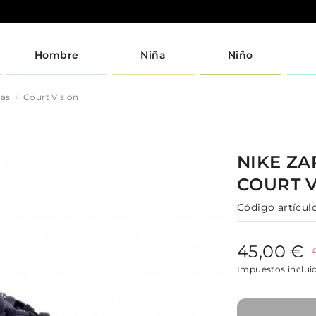
Hombre
Niña
Niño
jas
Court Vision
NIKE
ZA
COURT 
Código artículo
45,00 €
Impuestos inclui