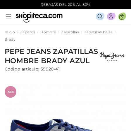
¡REBAJAS DEL 20% AL 80%!
0
Inicio
Zapatos
Hombre
Zapatillas
Zapatillas bajas
Brady
PEPE JEANS
ZAPATILLAS
HOMBRE
BRADY
AZUL
Código artículo:
59920-41
-50%