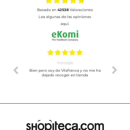
basado en
42538
Valoraciones
Lea algunas de las opiniones
aquí.
17.07.2026
he trobat
Bien pero soy de Vilafranca y no me ha
dejado recoger en tienda