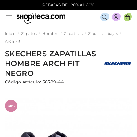
¡REBAJAS DEL 20% AL 80%!
0
Inicio
Zapatos
Hombre
Zapatillas
Zapatillas bajas
Arch Fit
SKECHERS
ZAPATILLAS
HOMBRE
ARCH FIT
NEGRO
Código artículo:
58789-44
-50%