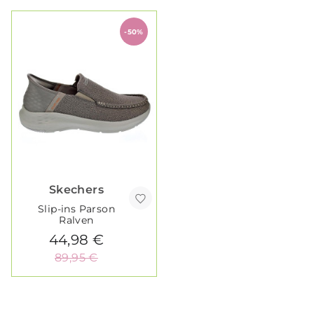
-50%
Skechers
Slip-ins Parson
Ralven
44,98 €
89,95 €