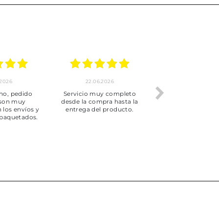
.2026
22.06.2026
20.06.2026
ho, pedido
Servicio muy completo
Envío rápid
 son muy
desde la compra hasta la
 los envíos y
entrega del producto.
paquetados.