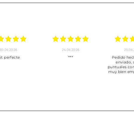
30.06.2026
24.06.2026
23.06
ot perfecte
***
Pedido hec
enviado,
puntuales con
muy bien em