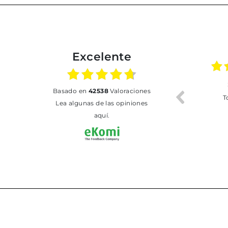
Excelente
02.07.2026
01.07.2026
basado en
42538
Valoraciones
Todo bien
BUENA
T
Lea algunas de las opiniones
aquí.