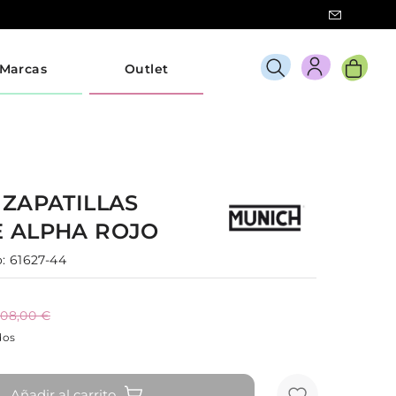
Marcas
Outlet
H
ZAPATILLAS
E
ALPHA
ROJO
:
61627-44
108,00 €
dos
Añadir al carrito