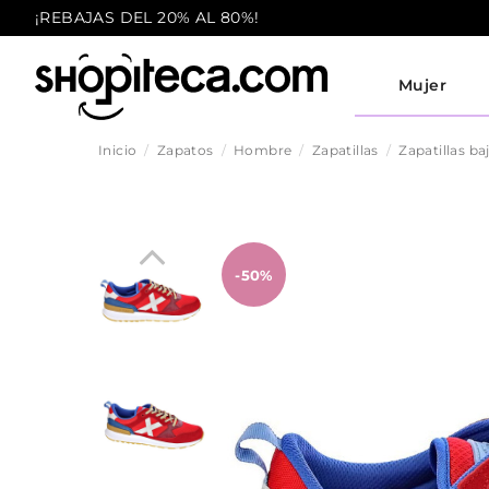
¡REBAJAS DEL 20% AL 80%!
Mujer
Inicio
Zapatos
Hombre
Zapatillas
Zapatillas ba
-50%