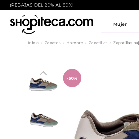
¡REBAJAS DEL 20% AL 80%!
Mujer
Inicio
Zapatos
Hombre
Zapatillas
Zapatillas ba
-50%