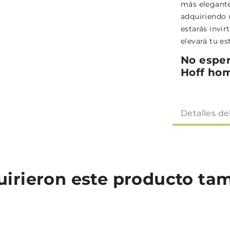
más elegante
adquiriendo 
estarás invir
elevará tu es
No esper
Hoff ho
Detalles de
quirieron este producto t