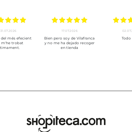
30.06.2026
24.06.2026
23.06
ot perfecte
***
Pedido hec
enviado,
puntuales con
muy bien em