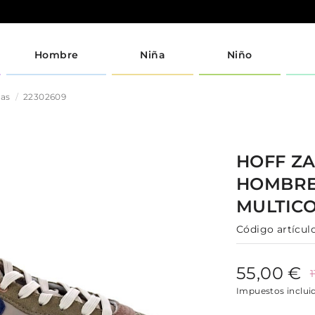
Hombre
Niña
Niño
jas
22302609
HOFF
ZA
HOMBR
MULTIC
Código artículo
55,00 €
Impuestos inclui