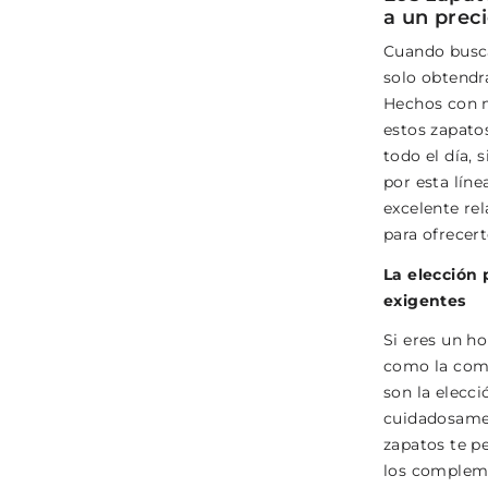
a un prec
Cuando busc
solo obtendrá
Hechos con m
estos zapato
todo el día, 
por esta líne
excelente rel
para ofrecert
La elección
exigentes
Si eres un h
como la com
son la elecci
cuidadosamen
zapatos te pe
los compleme