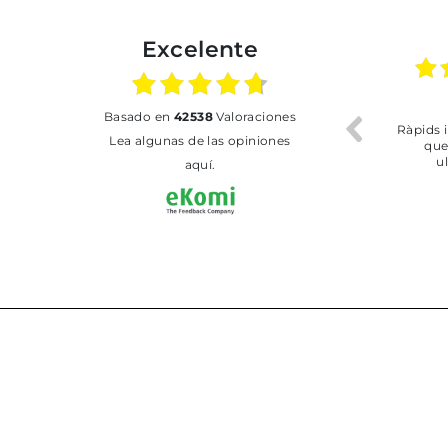
Excelente
02.07.2026
01.07.2026
basado en
42538
Valoraciones
Todo bien
BUENA
T
Lea algunas de las opiniones
aquí.