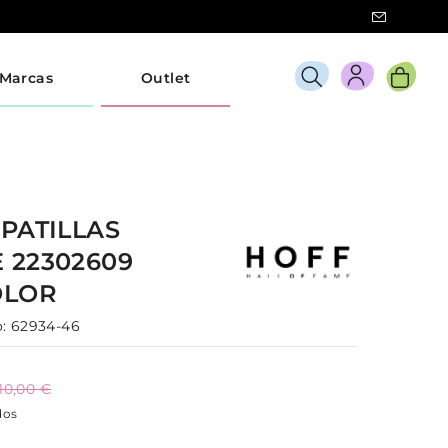
Marcas
Outlet
PATILLAS
E
22302609
OLOR
:
62934-46
110,00 €
dos