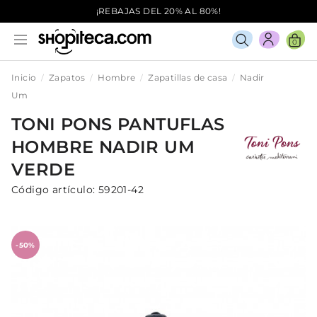
¡REBAJAS DEL 20% AL 80%!
0
Inicio
Zapatos
Hombre
Zapatillas de casa
Nadir
Um
TONI PONS
PANTUFLAS
HOMBRE
NADIR UM
VERDE
Código artículo:
59201-42
-50%