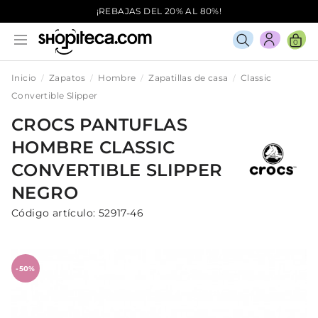
¡REBAJAS DEL 20% AL 80%!
0
Inicio
Zapatos
Hombre
Zapatillas de casa
Classic
Convertible Slipper
CROCS
PANTUFLAS
HOMBRE
CLASSIC
CONVERTIBLE SLIPPER
NEGRO
Código artículo:
52917-46
-50%