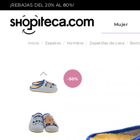
¡REBAJAS DEL 20% AL 80%!
Mujer
Inicio
Zapatos
Hombre
Zapatillas de casa
Bon
-50%