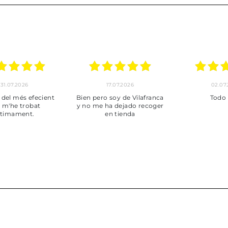
30.06.2026
24.06.2026
23.06
ot perfecte
***
Pedido hec
enviado,
puntuales con
muy bien em