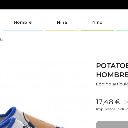
Hombre
Niña
Niño
do
POTATO
HOMBR
Código artículo
17,48 €
3
Impuestos inclui