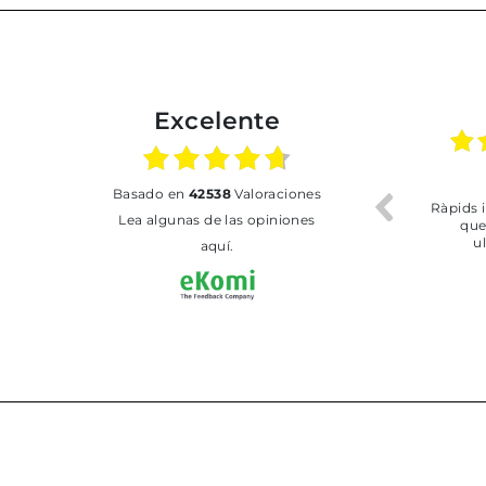
Excelente
02.07.2026
01.07.2026
basado en
42538
Valoraciones
Todo bien
BUENA
T
Lea algunas de las opiniones
aquí.