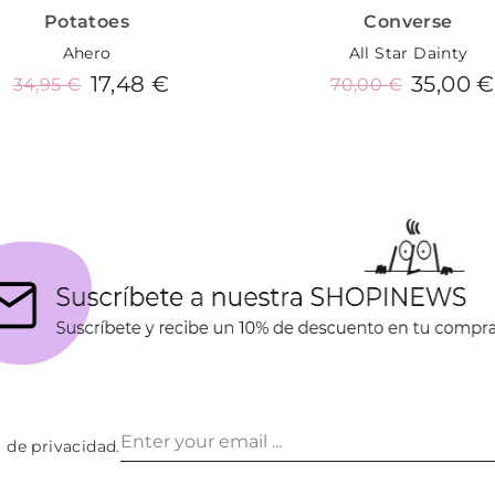
Potatoes
Converse
Ahero
All Star Dainty
17,48 €
35,00 €
34,95 €
70,00 €
Añadir al carrito
Añadir al carrito
a de privacidad
.