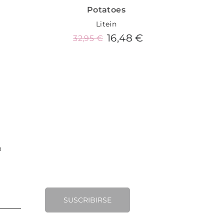
Potatoes
Litein
16,48 €
32,95 €
3
Añadir al carrito
SUSCRIBIRSE