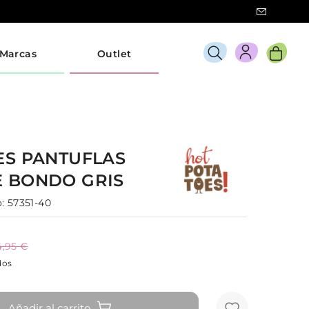
Marcas
Outlet
ES
PANTUFLAS
E
BONDO
GRIS
:
57351-40
4,95 €
dos
Añadir al carrito