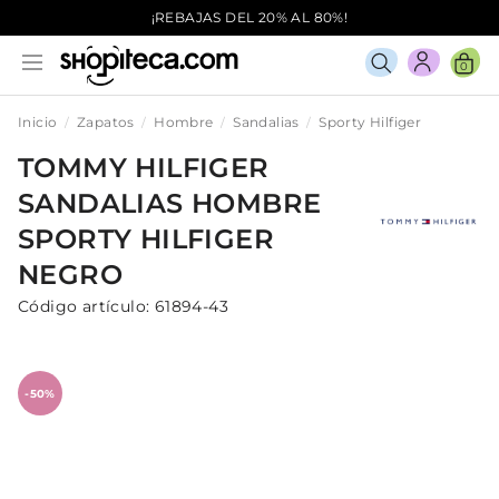
¡REBAJAS DEL 20% AL 80%!
0
Inicio
Zapatos
Hombre
Sandalias
Sporty Hilfiger
TOMMY HILFIGER
SANDALIAS
HOMBRE
SPORTY HILFIGER
NEGRO
Código artículo:
61894-43
-50%