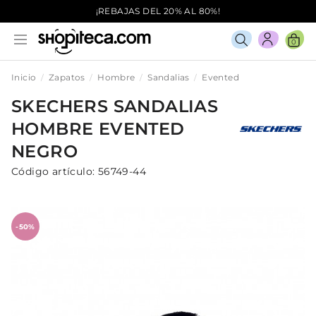
¡REBAJAS DEL 20% AL 80%!
0
Inicio
Zapatos
Hombre
Sandalias
Evented
SKECHERS
SANDALIAS
HOMBRE
EVENTED
NEGRO
Código artículo:
56749-44
-50%