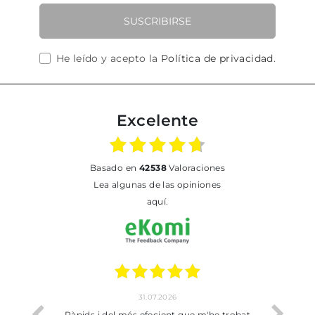
SUSCRIBIRSE
He leído y acepto la
Política de privacidad
.
Excelente
basado en
42538
Valoraciones
Lea algunas de las opiniones
aquí.
31.07.2026
io
Ràpids i del més efecient que m'he trobat
Bien p