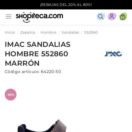
¡REBAJAS DEL 20% AL 80%!
0
Inicio
Zapatos
Hombre
Sandalias
552860
IMAC
SANDALIAS
HOMBRE
552860
MARRÓN
Código artículo:
64220-50
-50%