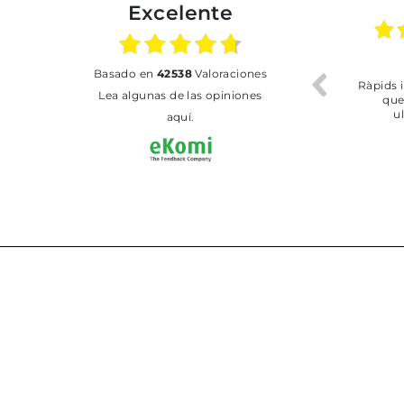
Excelente
02.07.2026
01.07.2026
basado en
42538
Valoraciones
Todo bien
BUENA
T
Lea algunas de las opiniones
aquí.