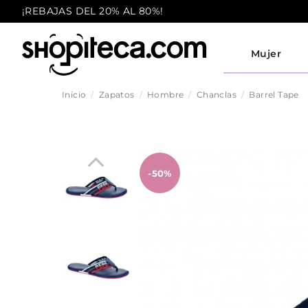
¡REBAJAS DEL 20% AL 80%!
Mujer
Inicio
Zapatos
Hombre
Chanclas
Barrel Tape
-50%