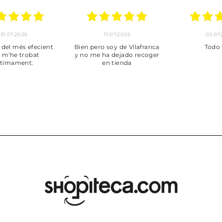
30.06.2026
24.06.2026
23.06
ot perfecte
***
Pedido hec
enviado,
puntuales con
muy bien em