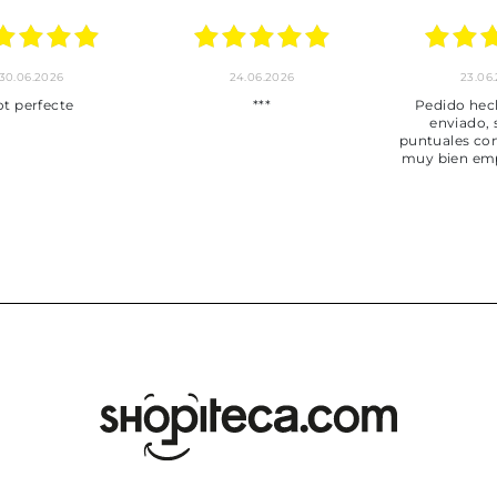
30.06.2026
24.06.2026
23.06
ot perfecte
***
Pedido hec
enviado,
puntuales con
muy bien em