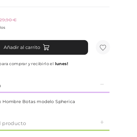
129,90 €
dos
Añadir al carrito
ara comprar y recibirlo el
lunes!
n
x Hombre Botas modelo Spherica
l producto