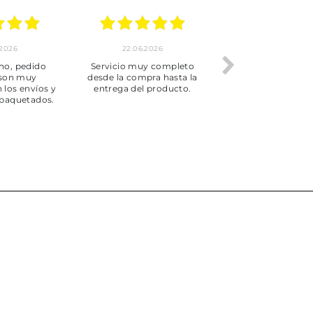
.2026
22.06.2026
20.06.2026
ho, pedido
Servicio muy completo
Envío rápid
 son muy
desde la compra hasta la
 los envíos y
entrega del producto.
paquetados.