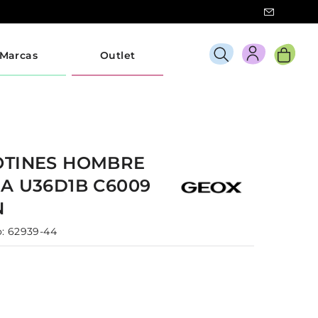
Marcas
Outlet
OTINES
HOMBRE
A U36D1B C6009
N
:
62939-44