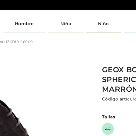
Hombre
Niña
Niño
ca U36D1B C6009
GEOX
B
SPHERIC
MARRÓ
Código artículo
Tallas
44