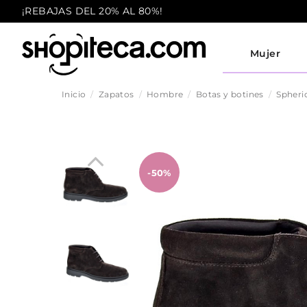
¡REBAJAS DEL 20% AL 80%!
Mujer
Inicio
Zapatos
Hombre
Botas y botines
Spheri
-50%