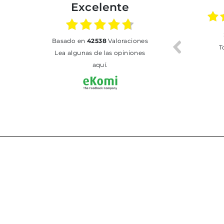
Excelente
02.07.2026
01.07.2026
basado en
42538
Valoraciones
Todo bien
BUENA
T
Lea algunas de las opiniones
aquí.