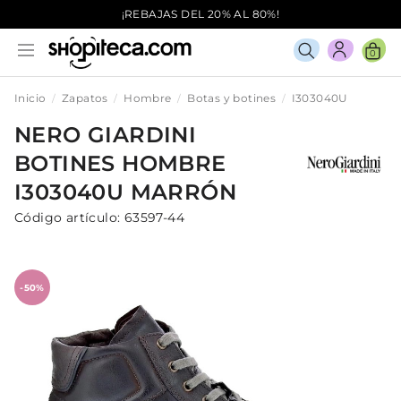
¡REBAJAS DEL 20% AL 80%!
0
Inicio
Zapatos
Hombre
Botas y botines
I303040U
NERO GIARDINI
BOTINES
HOMBRE
I303040U
MARRÓN
Código artículo:
63597-44
-50%