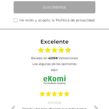
SUSCRIBIRSE
He leído y acepto la
Política de privacidad
.
Excelente
basado en
42538
Valoraciones
Lea algunas de las opiniones
aquí.
31.07.2026
17.07.2026
i del més efecient que m'he trobat
Bien pero soy de Vilafranca 