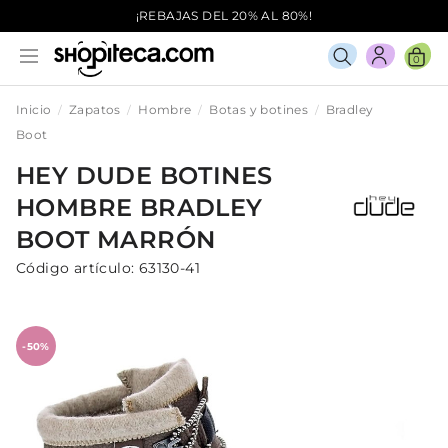
¡REBAJAS DEL 20% AL 80%!
0
Inicio
Zapatos
Hombre
Botas y botines
Bradley
Boot
HEY DUDE
BOTINES
HOMBRE
BRADLEY
BOOT
MARRÓN
Código artículo:
63130-41
-50%