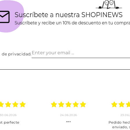
a de privacidad
.
30.06.2026
24.06.2026
23.06
ot perfecte
***
Pedido hec
enviado,