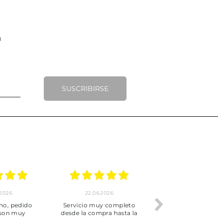
SUSCRIBIRSE
.2026
22.06.2026
20.06.2026
ho, pedido
Servicio muy completo
Envío rápid
 son muy
desde la compra hasta la