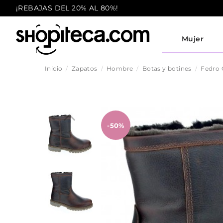
¡REBAJAS DEL 20% AL 80%!
Mujer
Inicio
Zapatos
Hombre
Botas y botines
Fedro 
-50%