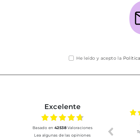
He leído y acepto la
Polític
Excelente
02.07.2026
01.07.2026
basado en
42538
Valoraciones
Todo bien
BUENA
T
Lea algunas de las opiniones