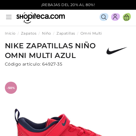
¡REBAJAS DEL 20% AL 80%!
0
Inicio
Zapatos
Niño
Zapatillas
Omni Multi
NIKE
ZAPATILLAS
NIÑO
OMNI MULTI
AZUL
Código artículo:
64927-35
-50%