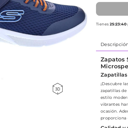
Tienes
25:23:39
p
Descripció
Zapatos 
Microspe
Zapatilla
¡Descubre las
zapatillas de
estilo moder
vibrantes ha
ocasión. Ade
proporciona 
Calidad y