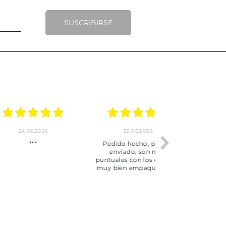
SUSCRIBIRSE
.2026
22.06.2026
20.06.2026
ho, pedido
Servicio muy completo
Envío rápid
 son muy
desde la compra hasta la
 los envíos y
entrega del producto.
paquetados.