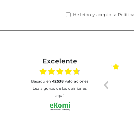
He leído y acepto la
Polític
Excelente
02.07.2026
01.07.2026
basado en
42538
Valoraciones
Todo bien
BUENA
T
Lea algunas de las opiniones
aquí.