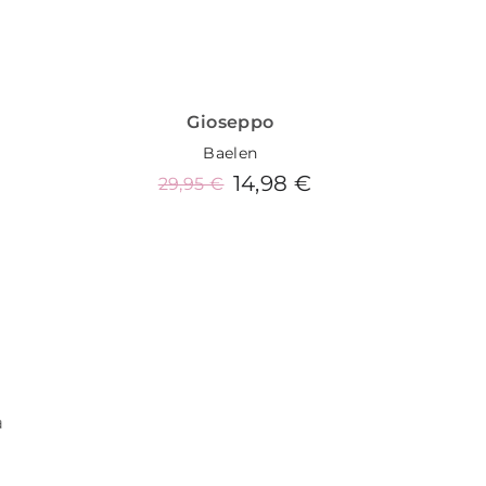
Gioseppo
Baelen
14,98 €
29,95 €
4
Añadir al carrito