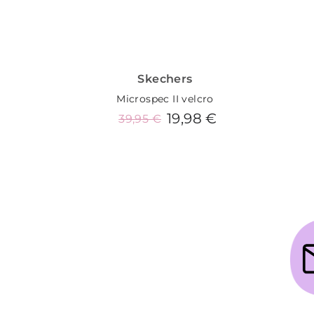
Skechers
Microspec II velcro
19,98 €
39,95 €
Añadir al carrito