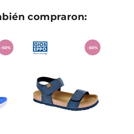
ambién compraron:
-50%
-50%