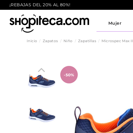
¡REBAJAS DEL 20% AL 80%!
Mujer
Inicio
Zapatos
Niño
Zapatillas
Microspec Max I
-50%