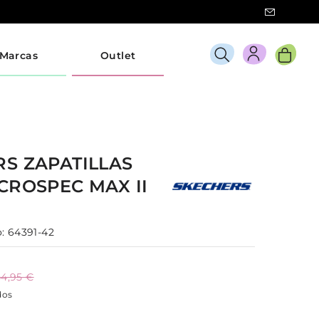
Marcas
Outlet
RS
ZAPATILLAS
CROSPEC MAX II
:
64391-42
4,95 €
dos