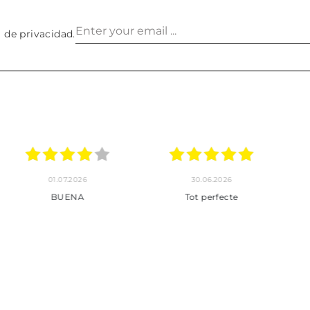
a de privacidad
.
30.06.2026
24.06.2026
23.06
ot perfecte
***
Pedido hec
enviado,
puntuales con
muy bien em