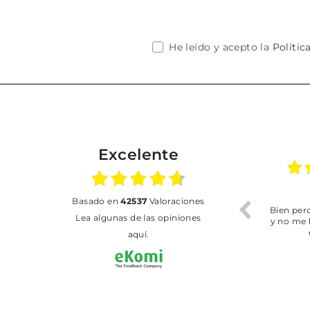
He leído y acepto la
Polític
Excelente
01.07.2026
30.06.2026
basado en
42537
Valoraciones
BUENA
Tot perfecte
Lea algunas de las opiniones
aquí.