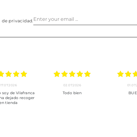
a de privacidad
.
24.06.2026
23.06.2026
22.06
***
Pedido hecho, pedido
Servicio mu
enviado, son muy
desde la com
puntuales con los envíos y
entrega del
muy bien empaquetados.