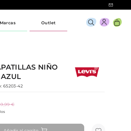
Marcas
Outlet
APATILLAS
NIÑO
K
AZUL
:
65203-42
49,99 €
dos
Añadir al carrito