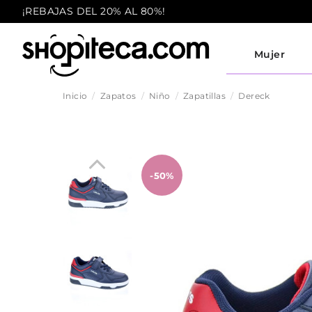
¡REBAJAS DEL 20% AL 80%!
Mujer
Inicio
Zapatos
Niño
Zapatillas
Dereck
-50%