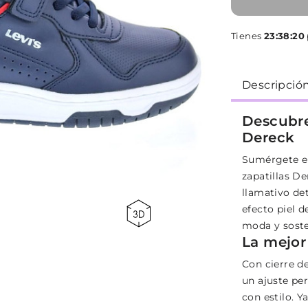
Tienes
23:38:19
p
Descripció
Descubre
Dereck
Sumérgete en
zapatillas D
llamativo det
efecto piel d
moda y soste
La mejor
Con cierre de
un ajuste per
con estilo. Y