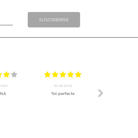
SUSCRIBIRSE
.2026
20.06.2026
17.06.2026
y completo
Envío rápido
Todo correcto.
pra hasta la
servicio
 producto.