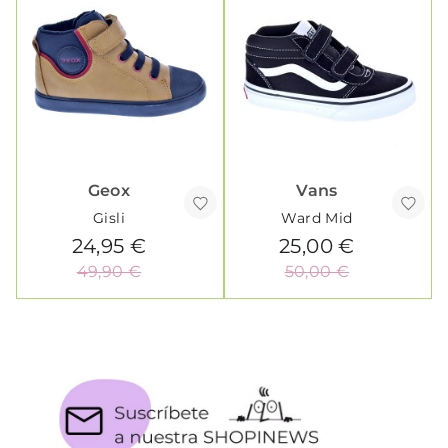
Geox
Vans
Gisli
Ward Mid
24,95 €
25,00 €
49,90 €
50,00 €