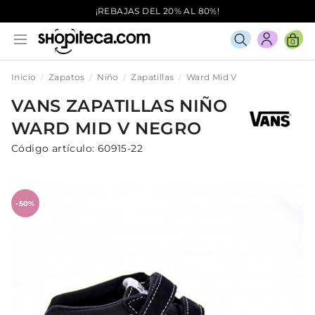
¡REBAJAS DEL 20% AL 80%!
0
Inicio
Zapatos
Niño
Zapatillas
Ward Mid V
VANS
ZAPATILLAS
NIÑO
WARD MID V
NEGRO
Código artículo:
60915-22
-50%