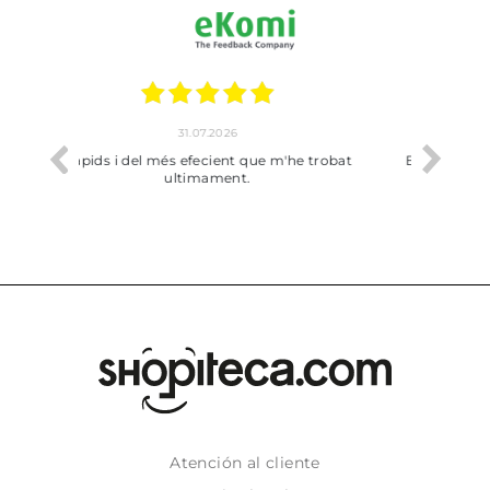
17.07.2026
he trobat
Bien pero soy de Vilafranca y no me ha
dejado recoger en tienda
Atención al cliente