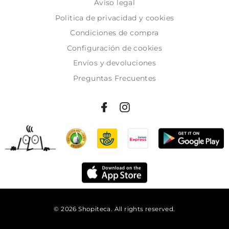
Aviso legal
Politica de privacidad y cookies
Condiciones de compra
Configuración de cookies
Envíos y devoluciones
Preguntas Frecuentes
© 2026 Shopiteca. All rights reserved.
Añadir al carrito