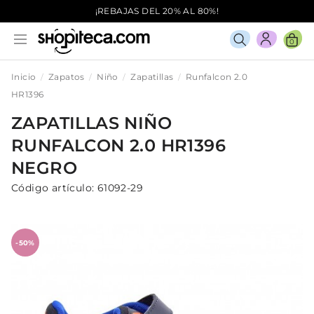
¡REBAJAS DEL 20% AL 80%!
0
Inicio
Zapatos
Niño
Zapatillas
Runfalcon 2.0
HR1396
ZAPATILLAS
NIÑO
RUNFALCON 2.0 HR1396
NEGRO
Código artículo:
61092-29
-50%