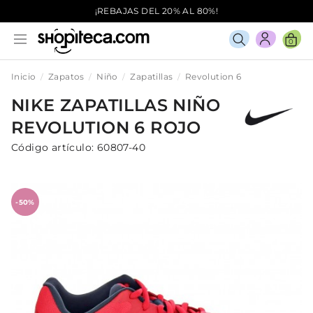
¡REBAJAS DEL 20% AL 80%!
0
Inicio
Zapatos
Niño
Zapatillas
Revolution 6
NIKE
ZAPATILLAS
NIÑO
REVOLUTION 6
ROJO
Código artículo:
60807-40
-50%