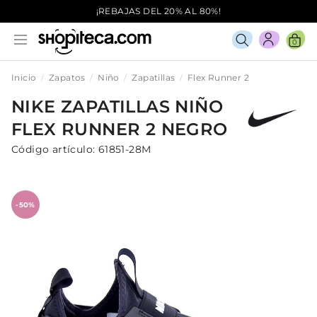
¡REBAJAS DEL 20% AL 80%!
0
Inicio
Zapatos
Niño
Zapatillas
Flex Runner 2
NIKE
ZAPATILLAS
NIÑO
FLEX RUNNER 2
NEGRO
Código artículo:
61851-28M
-50%