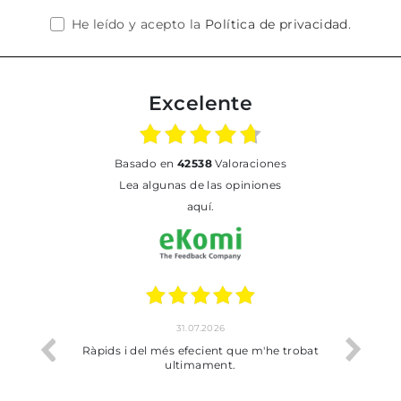
He leído y acepto la
Política de privacidad
.
Excelente
basado en
42538
Valoraciones
Lea algunas de las opiniones
aquí.
31.07.2026
io
Ràpids i del més efecient que m'he trobat
Bien p
ultimament.