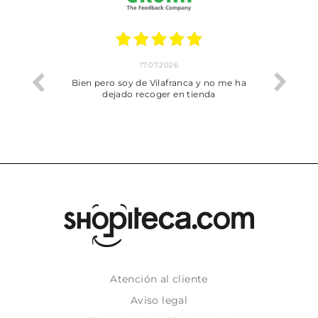
17.07.2026
he trobat
Bien pero soy de Vilafranca y no me ha
dejado recoger en tienda
Atención al cliente
Aviso legal