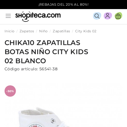
¡REBAJAS DEL 20% AL 80%!
0
Inicio
Zapatos
Niño
Zapatillas
City Kids 02
CHIKA10
ZAPATILLAS
BOTAS
NIÑO
CITY KIDS
02
BLANCO
Código artículo:
56541-38
-50%