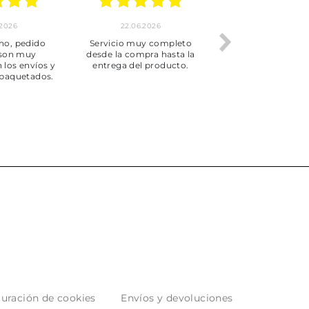
.2026
22.06.2026
20.06.2026
ho, pedido
Servicio muy completo
Envío rápid
 son muy
desde la compra hasta la
 los envíos y
entrega del producto.
paquetados.
uración de cookies
Envíos y devoluciones