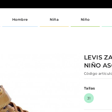
Hombre
Niña
Niño
LEVIS
ZA
NIÑO
A
Código artículo
Tallas
31