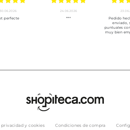
30.06.2026
24.06.2026
23.06
ot perfecte
***
Pedido hec
enviado,
puntuales con
muy bien em
e privacidad y cookies
Condiciones de compra
Config