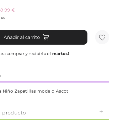
49,99 €
dos
Añadir al carrito
ra comprar y recibirlo el
martes!
n
s Niño Zapatillas modelo Ascot
l producto