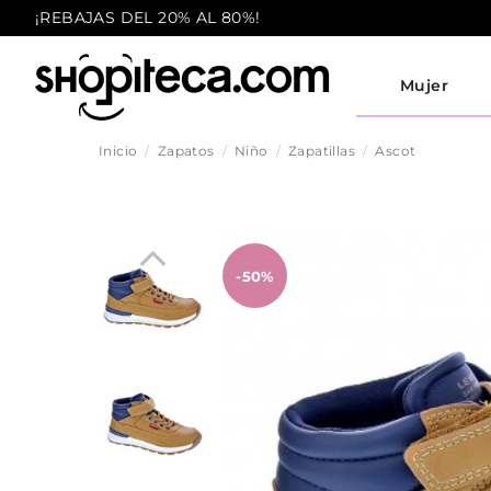
¡REBAJAS DEL 20% AL 80%!
Mujer
Inicio
Zapatos
Niño
Zapatillas
Ascot
-50%