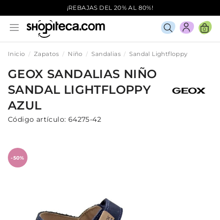
¡REBAJAS DEL 20% AL 80%!
0
Inicio
Zapatos
Niño
Sandalias
Sandal Lightfloppy
GEOX
SANDALIAS
NIÑO
SANDAL LIGHTFLOPPY
AZUL
Código artículo:
64275-42
-50%