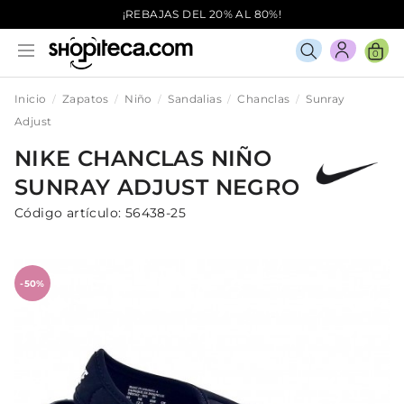
¡REBAJAS DEL 20% AL 80%!
0
Inicio
Zapatos
Niño
Sandalias
Chanclas
Sunray
Adjust
NIKE
CHANCLAS
NIÑO
SUNRAY ADJUST
NEGRO
Código artículo:
56438-25
-50%