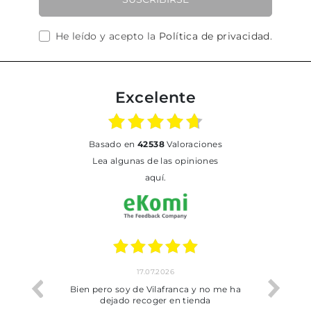
He leído y acepto la
Política de privacidad
.
Excelente
basado en
42538
Valoraciones
Lea algunas de las opiniones
aquí.
17.07.2026
he trobat
Bien pero soy de Vilafranca y no me ha
dejado recoger en tienda