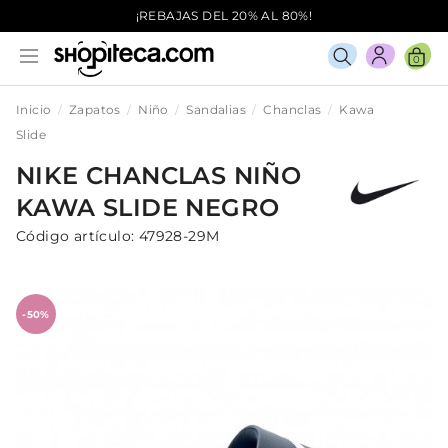
¡REBAJAS DEL 20% AL 80%!
0
Inicio
Zapatos
Niño
Sandalias
Chanclas
Kawa
Slide
NIKE
CHANCLAS
NIÑO
KAWA SLIDE
NEGRO
Código artículo:
47928-29M
-50%