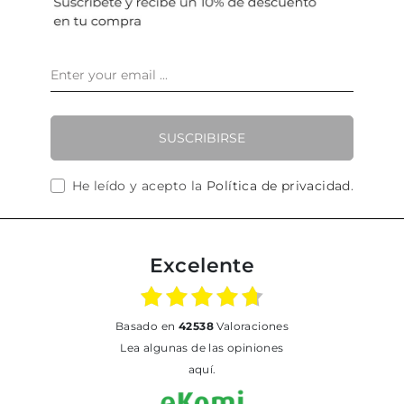
SUSCRIBIRSE
He leído y acepto la
Política de privacidad
.
Excelente
basado en
42538
Valoraciones
Lea algunas de las opiniones
aquí.