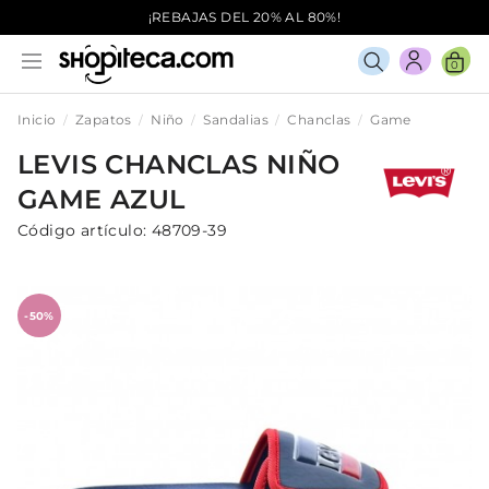
¡REBAJAS DEL 20% AL 80%!
0
Inicio
Zapatos
Niño
Sandalias
Chanclas
Game
LEVIS
CHANCLAS
NIÑO
GAME
AZUL
Código artículo:
48709-39
-50%