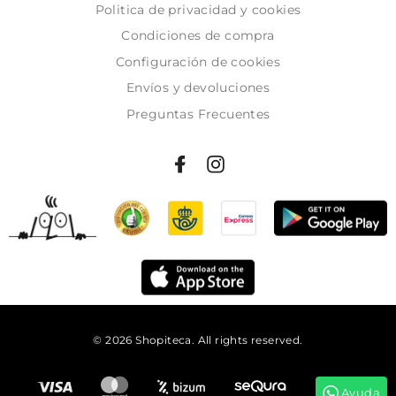
Politica de privacidad y cookies
Condiciones de compra
Configuración de cookies
Envíos y devoluciones
Preguntas Frecuentes
© 2026 Shopiteca. All rights reserved.
Añadir al carrito
Ayuda