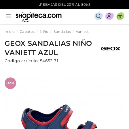
¡REBAJAS DEL 20% AL 80%!
0
Inicio
Zapatos
Niño
Sandalias
Vaniett
GEOX
SANDALIAS
NIÑO
VANIETT
AZUL
Código artículo:
54652-31
-50%