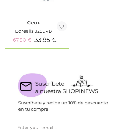
Geox
Borealis J250RB
33,95 €
67,90 €