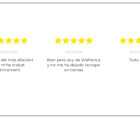
30.06.2026
24.06.2026
23.06
ot perfecte
***
Pedido hec
enviado,
puntuales con
muy bien em