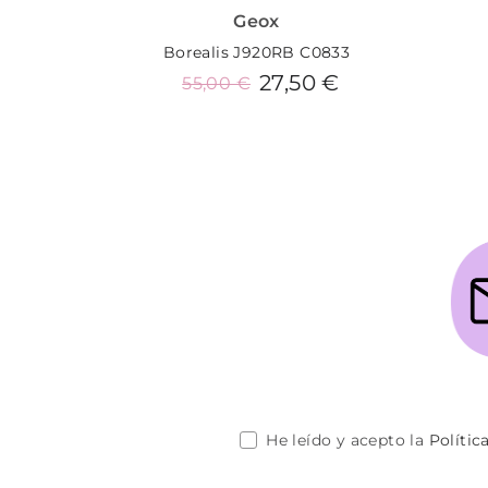
Geox
Borealis J920RB C0833
27,50 €
55,00 €
Añadir al carrito
He leído y acepto la
Polític