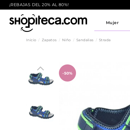
¡REBAJAS DEL 20% AL 80%!
Mujer
Inicio
Zapatos
Niño
Sandalias
Strada
-50%