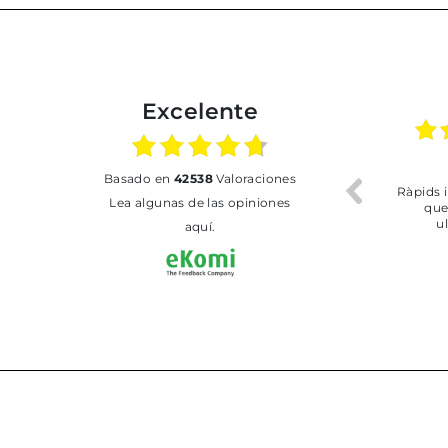
Excelente
02.07.2026
01.07.2026
basado en
42538
Valoraciones
Todo bien
BUENA
T
Lea algunas de las opiniones
aquí.