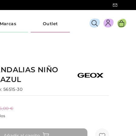
Marcas
Outlet
ANDALIAS
NIÑO
A
AZUL
:
56515-30
5,00 €
dos
Añadir al carrito