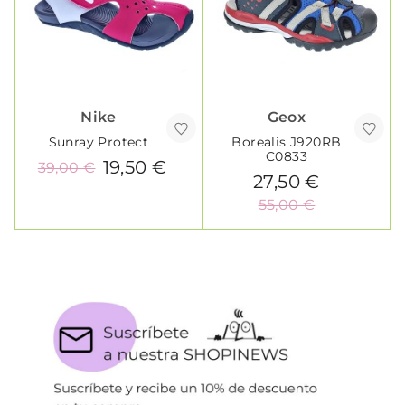
Nike
Geox
Sunray Protect
Borealis J920RB
C0833
19,50 €
39,00 €
27,50 €
55,00 €