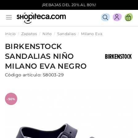
¡REBAJAS DEL 20% AL 80%!
0
Inicio
Zapatos
Niño
Sandalias
Milano Eva
BIRKENSTOCK
SANDALIAS
NIÑO
MILANO EVA
NEGRO
Código artículo:
58003-29
-50%