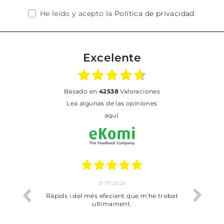
He leído y acepto la
Política de privacidad
.
Excelente
basado en
42538
Valoraciones
Lea algunas de las opiniones
aquí.
31.07.2026
io
Ràpids i del més efecient que m'he trobat
Bien p
ultimament.