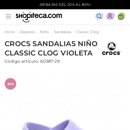
¡REBAJAS DEL 20% AL 80%!
0
Inicio
Zapatos
Niño
Sandalias
Classic Clog
CROCS
SANDALIAS
NIÑO
CLASSIC CLOG
VIOLETA
Código artículo:
60387-29
-50%