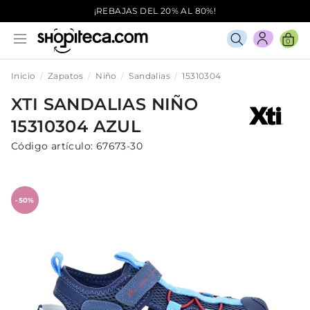
¡REBAJAS DEL 20% AL 80%!
0
Inicio
Zapatos
Niño
Sandalias
15310304
XTI
SANDALIAS
NIÑO
15310304
AZUL
Código artículo:
67673-30
-50%