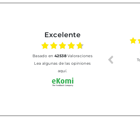
Excelente
02.07.2026
01.07.2026
basado en
42538
Valoraciones
Todo bien
BUENA
T
Lea algunas de las opiniones
aquí.