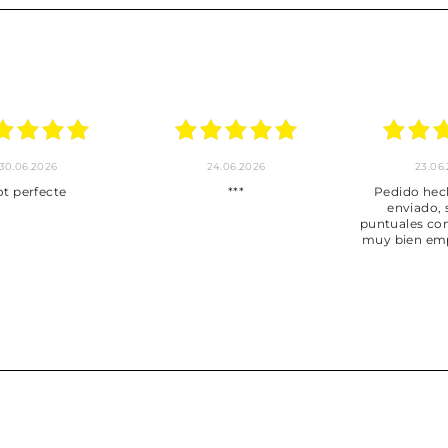
30.06.2026
24.06.2026
23.06
ot perfecte
***
Pedido hec
enviado,
puntuales con
muy bien em