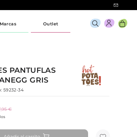
Marcas
Outlet
ES
PANTUFLAS
LANEGG
GRIS
:
59232-34
7,95 €
dos
Añadir al carrito