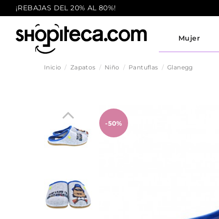
¡REBAJAS DEL 20% AL 80%!
Mujer
Inicio
Zapatos
Niño
Pantuflas
Glanegg
-50%