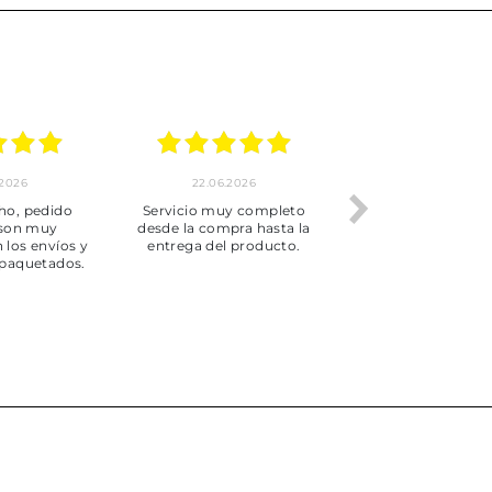
.2026
22.06.2026
20.06.2026
ho, pedido
Servicio muy completo
Envío rápid
 son muy
desde la compra hasta la
 los envíos y
entrega del producto.
paquetados.