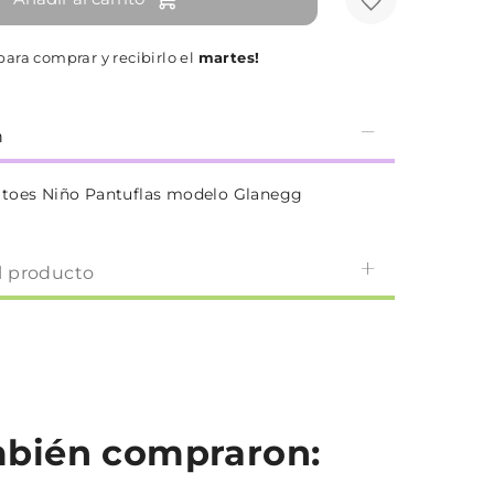
ara comprar y recibirlo el
martes!
n
atoes Niño Pantuflas modelo Glanegg
l producto
ambién compraron: