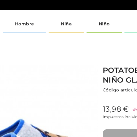
Hombre
Niña
Niño
POTATO
NIÑO
G
Código artículo
13,98 €
2
Impuestos inclui