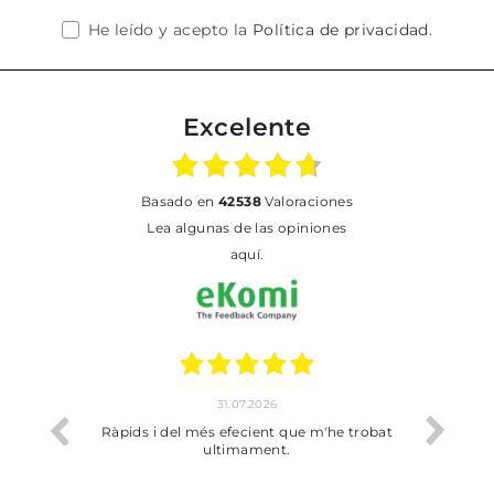
He leído y acepto la
Política de privacidad
.
Excelente
basado en
42538
Valoraciones
Lea algunas de las opiniones
aquí.
31.07.2026
io
Ràpids i del més efecient que m'he trobat
Bien p
ultimament.