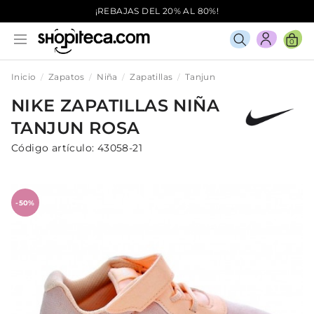
¡REBAJAS DEL 20% AL 80%!
0
Inicio
Zapatos
Niña
Zapatillas
Tanjun
NIKE
ZAPATILLAS
NIÑA
TANJUN
ROSA
Código artículo:
43058-21
-50%