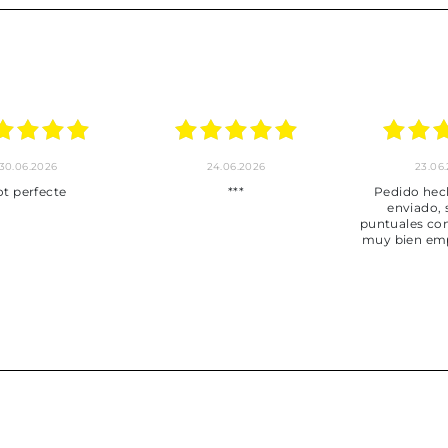
30.06.2026
24.06.2026
23.06
ot perfecte
***
Pedido hec
enviado,
puntuales con
muy bien em