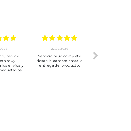
.2026
22.06.2026
20.06.2026
ho, pedido
Servicio muy completo
Envío rápid
 son muy
desde la compra hasta la
 los envíos y
entrega del producto.
paquetados.