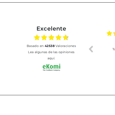
Excelente
02.07.2026
01.07.2026
basado en
42538
Valoraciones
Todo bien
BUENA
T
Lea algunas de las opiniones
aquí.