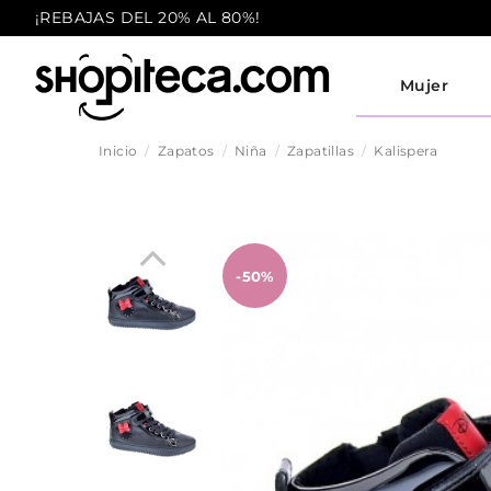
¡REBAJAS DEL 20% AL 80%!
Mujer
Inicio
Zapatos
Niña
Zapatillas
Kalispera
-50%