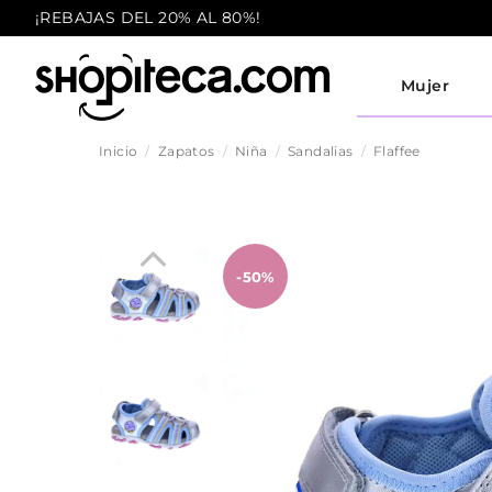
¡REBAJAS DEL 20% AL 80%!
Mujer
Inicio
Zapatos
Niña
Sandalias
Flaffee
-50%