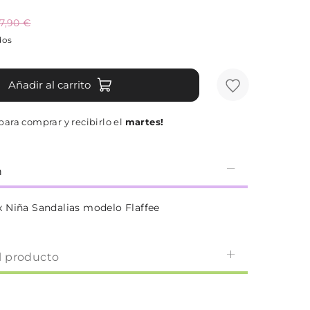
7,90 €
dos
Añadir al carrito
para comprar y recibirlo el
martes!
n
 Niña Sandalias modelo Flaffee
l producto