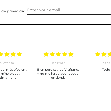
a de privacidad
.
30.06.2026
24.06.2026
23.06
ot perfecte
***
Pedido hec
enviado,
puntuales con
muy bien em