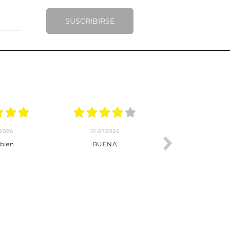
SUSCRIBIRSE
.2026
22.06.2026
20.06.2026
ho, pedido
Servicio muy completo
Envío rápid
 son muy
desde la compra hasta la
 los envíos y
entrega del producto.
paquetados.