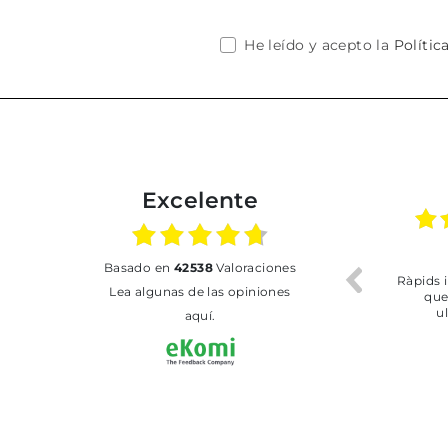
He leído y acepto la
Polític
Excelente
02.07.2026
01.07.2026
basado en
42538
Valoraciones
Todo bien
BUENA
T
Lea algunas de las opiniones
aquí.