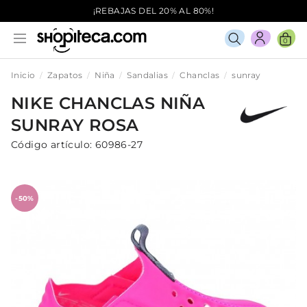
¡REBAJAS DEL 20% AL 80%!
0
Inicio
Zapatos
Niña
Sandalias
Chanclas
sunray
NIKE
CHANCLAS
NIÑA
SUNRAY
ROSA
Código artículo:
60986-27
-50%