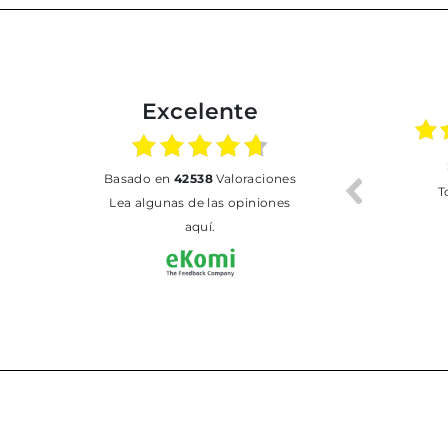
Excelente
02.07.2026
01.07.2026
basado en
42538
Valoraciones
Todo bien
BUENA
T
Lea algunas de las opiniones
aquí.