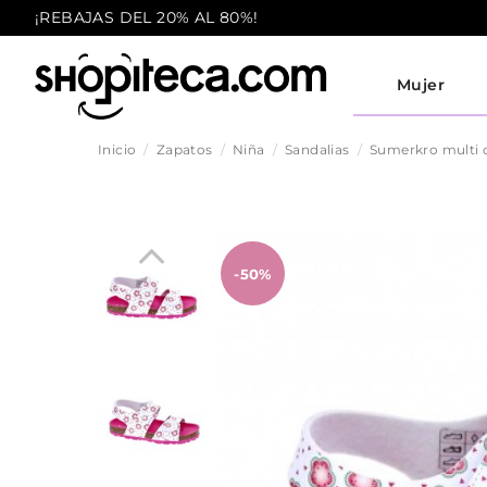
¡REBAJAS DEL 20% AL 80%!
Mujer
Inicio
Zapatos
Niña
Sandalias
Sumerkro multi 
-50%