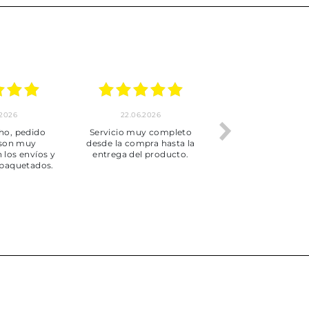
.2026
22.06.2026
20.06.2026
ho, pedido
Servicio muy completo
Envío rápid
 son muy
desde la compra hasta la
 los envíos y
entrega del producto.
paquetados.