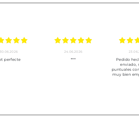
30.06.2026
24.06.2026
23.06
ot perfecte
***
Pedido hec
enviado,
puntuales con
muy bien em