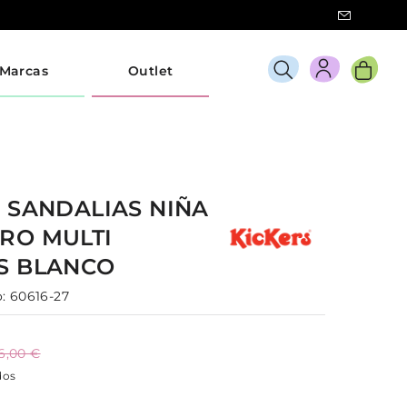
Marcas
Outlet
S
SANDALIAS
NIÑA
RO MULTI
S
BLANCO
:
60616-27
6,00 €
dos