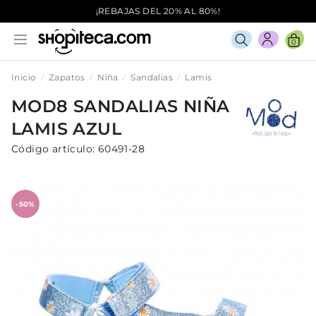
¡REBAJAS DEL 20% AL 80%!
0
Inicio
Zapatos
Niña
Sandalias
Lamis
MOD8
SANDALIAS
NIÑA
LAMIS
AZUL
Código artículo:
60491-28
-50%