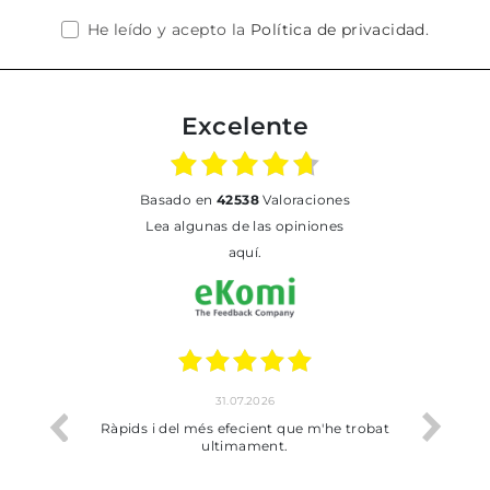
He leído y acepto la
Política de privacidad
.
Excelente
basado en
42538
Valoraciones
Lea algunas de las opiniones
aquí.
31.07.2026
Ràpids i del més efecient que m'he trobat
Bien pero s
ultimament.
dejad