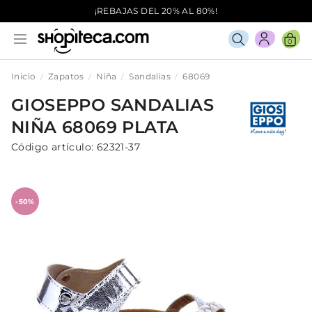
¡REBAJAS DEL 20% AL 80%!
0
Inicio
Zapatos
Niña
Sandalias
68069
GIOSEPPO
SANDALIAS
NIÑA
68069
PLATA
Código artículo:
62321-37
-50%