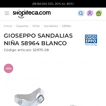
¡REBAJAS DEL 20% AL 80%!
0
Inicio
Zapatos
Niña
Sandalias
58964
GIOSEPPO
SANDALIAS
NIÑA
58964
BLANCO
Código artículo:
52970-28
-50%