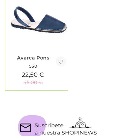
Avarca Pons
550
22,50 €
45,00 €