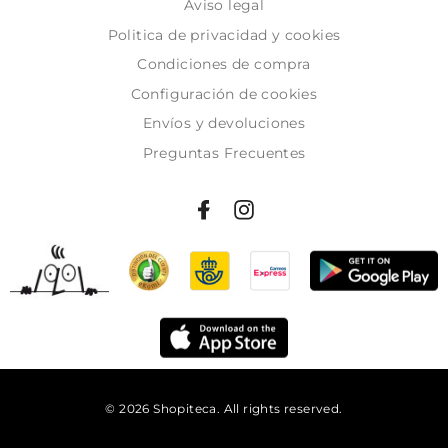
Aviso legal
Politica de privacidad y cookies
Condiciones de compra
Configuración de cookies
Envíos y devoluciones
Preguntas Frecuentes
© 2026 Shopiteca. All rights reserved.
Añadir al carrito