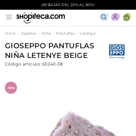
¡REBAJAS DEL 20% AL 80%!
0
Inicio
Zapatos
Niña
Pantuflas
Letenye
GIOSEPPO
PANTUFLAS
NIÑA
LETENYE
BEIGE
Código artículo:
65240-38
-50%