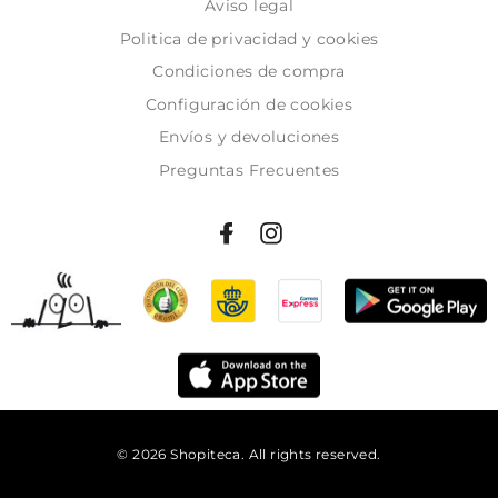
Aviso legal
Politica de privacidad y cookies
Condiciones de compra
Configuración de cookies
Envíos y devoluciones
Preguntas Frecuentes
© 2026 Shopiteca. All rights reserved.
Añadir al carrito