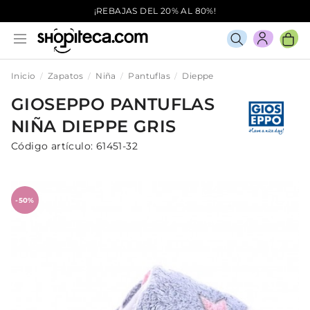
¡REBAJAS DEL 20% AL 80%!
Inicio
Zapatos
Niña
Pantuflas
Dieppe
GIOSEPPO
PANTUFLAS
NIÑA
DIEPPE
GRIS
Código artículo:
61451-32
-50%