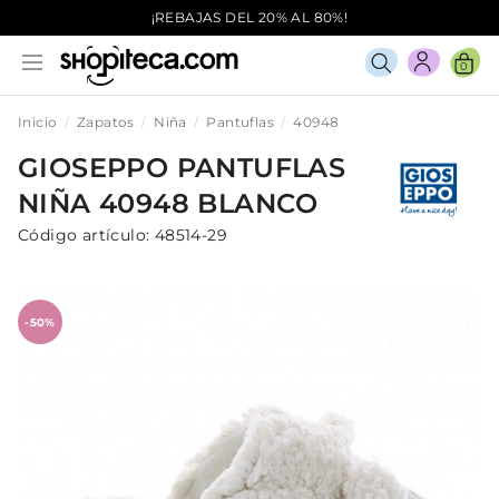
¡REBAJAS DEL 20% AL 80%!
0
Inicio
Zapatos
Niña
Pantuflas
40948
GIOSEPPO
PANTUFLAS
NIÑA
40948
BLANCO
Código artículo:
48514-29
-50%