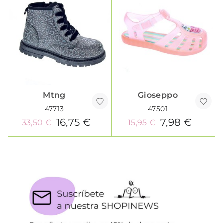
Mtng
Gioseppo
47713
47501
16,75 €
7,98 €
33,50 €
15,95 €