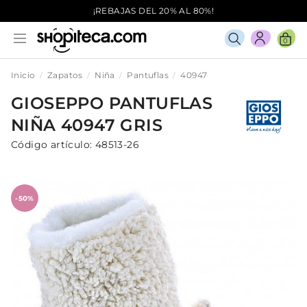
¡REBAJAS DEL 20% AL 80%!
0
Inicio
Zapatos
Niña
Pantuflas
40947
GIOSEPPO
PANTUFLAS
NIÑA
40947
GRIS
Código artículo:
48513-26
-50%