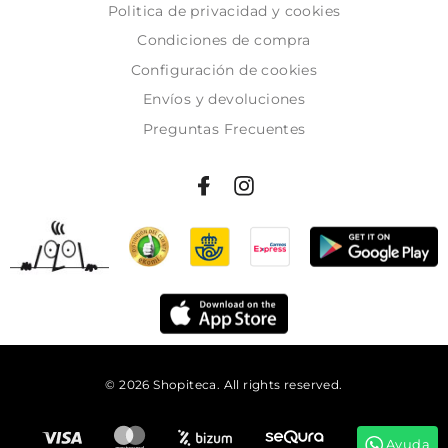
Politica de privacidad y cookies
Condiciones de compra
Configuración de cookies
Envíos y devoluciones
Preguntas Frecuentes
© 2026 Shopiteca. All rights reserved.
Añadir al carrito
Ayuda